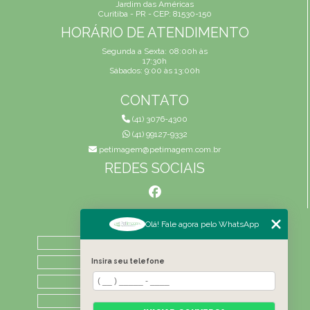
Jardim das Américas
Curitiba - PR - CEP: 81530-150
HORÁRIO DE ATENDIMENTO
Segunda a Sexta: 08:00h às
17:30h
Sábados: 9:00 às 13:00h
CONTATO
(41) 3076-4300
(41) 99127-9332
petimagem@petimagem.com.br
REDES SOCIAIS
MENU
Olá! Fale agora pelo WhatsApp
HOME
QUEM SOMOS
Insira seu telefone
ATIVIDADES
CONTATO