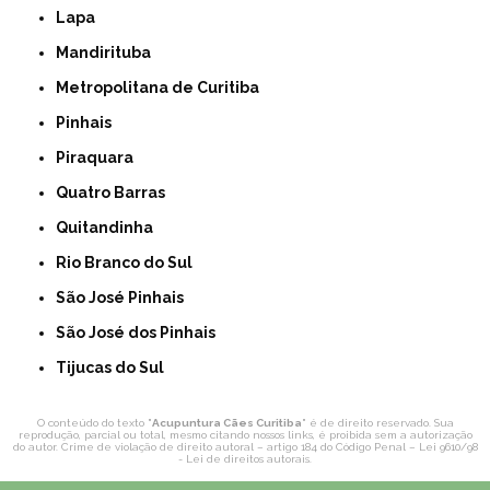
Lapa
Mandirituba
Metropolitana de Curitiba
Pinhais
Piraquara
Quatro Barras
Quitandinha
Rio Branco do Sul
São José Pinhais
São José dos Pinhais
Tijucas do Sul
O conteúdo do texto "
Acupuntura Cães Curitiba
" é de direito reservado. Sua
reprodução, parcial ou total, mesmo citando nossos links, é proibida sem a autorização
do autor. Crime de violação de direito autoral – artigo 184 do Código Penal –
Lei 9610/98
- Lei de direitos autorais
.