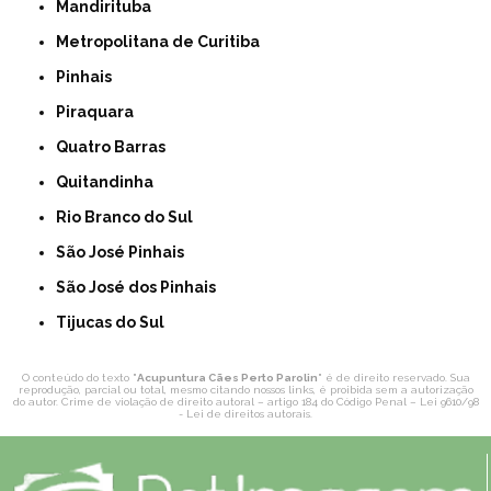
Mandirituba
Metropolitana de Curitiba
Pinhais
Piraquara
Quatro Barras
Quitandinha
Rio Branco do Sul
São José Pinhais
São José dos Pinhais
Tijucas do Sul
O conteúdo do texto "
Acupuntura Cães Perto Parolin
" é de direito reservado. Sua
reprodução, parcial ou total, mesmo citando nossos links, é proibida sem a autorização
do autor. Crime de violação de direito autoral – artigo 184 do Código Penal –
Lei 9610/98
- Lei de direitos autorais
.