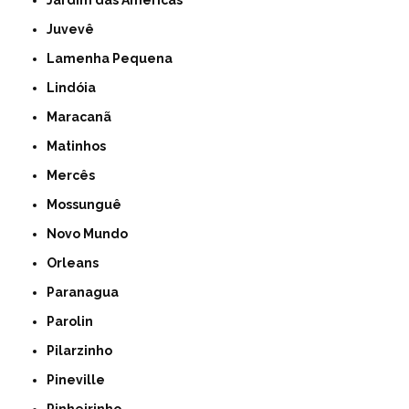
Jardim das Américas
Juvevê
Lamenha Pequena
Lindóia
Maracanã
Matinhos
Mercês
Mossunguê
Novo Mundo
Orleans
Paranagua
Parolin
Pilarzinho
Pineville