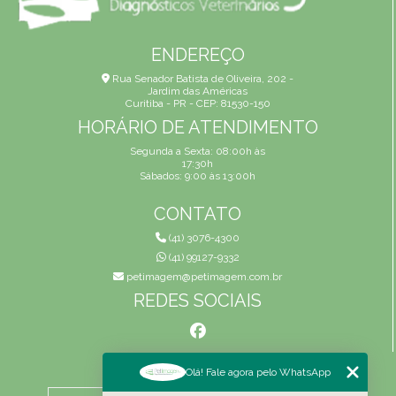
ENDEREÇO
Rua Senador Batista de Oliveira, 202 -
Jardim das Américas
Curitiba - PR - CEP: 81530-150
HORÁRIO DE ATENDIMENTO
Segunda a Sexta: 08:00h às
17:30h
Sábados: 9:00 às 13:00h
CONTATO
(41) 3076-4300
(41) 99127-9332
petimagem@petimagem.com.br
REDES SOCIAIS
MENU
Olá! Fale agora pelo WhatsApp
HOME