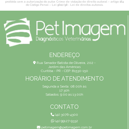
proibida sem a autorização do autor. Crime de violação de direito autoral – artigo 184
do Código Penal –
Lei 9610/98 - Lei de direitos autorais
.
ENDEREÇO
Rua Senador Batista de Oliveira, 202 -
Jardim das Américas
Curitiba - PR - CEP: 81530-150
HORÁRIO DE ATENDIMENTO
Segunda a Sexta: 08:00h às
17:30h
Sábados: 9:00 às 13:00h
CONTATO
(41) 3076-4300
(41) 99127-9332
petimagem@petimagem.com.br