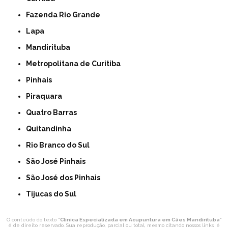
Fazenda Rio Grande
Lapa
Mandirituba
Metropolitana de Curitiba
Pinhais
Piraquara
Quatro Barras
Quitandinha
Rio Branco do Sul
São José Pinhais
São José dos Pinhais
Tijucas do Sul
O conteúdo do texto "
Clinica Especializada em Acupuntura em Cães Mandirituba
"
é de direito reservado. Sua reprodução, parcial ou total, mesmo citando nossos links, é