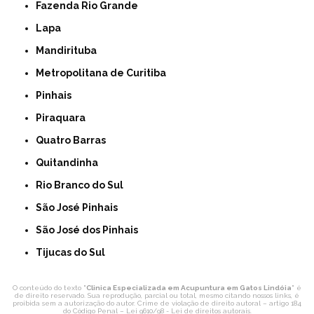
Fazenda Rio Grande
Lapa
Mandirituba
Metropolitana de Curitiba
Pinhais
Piraquara
Quatro Barras
Quitandinha
Rio Branco do Sul
São José Pinhais
São José dos Pinhais
Tijucas do Sul
O conteúdo do texto "
Clinica Especializada em Acupuntura em Gatos Lindóia
" é
de direito reservado. Sua reprodução, parcial ou total, mesmo citando nossos links, é
proibida sem a autorização do autor. Crime de violação de direito autoral – artigo 184
do Código Penal –
Lei 9610/98 - Lei de direitos autorais
.