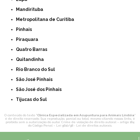
Mandirituba
Metropolitana de Curitiba
Pinhais
Piraquara
Quatro Barras
Quitandinha
Rio Branco do Sul
São José Pinhais
São José dos Pinhais
Tijucas do Sul
O conteúdo do texto "
Clinica Especializada em Acupuntura para Animais Lindóia
"
é de direito reservado. Sua reprodução, parcial ou total, mesmo citando nossos links, é
proibida sem a autorização do autor. Crime de violação de direito autoral – artigo 184
do Código Penal –
Lei 9610/98 - Lei de direitos autorais
.