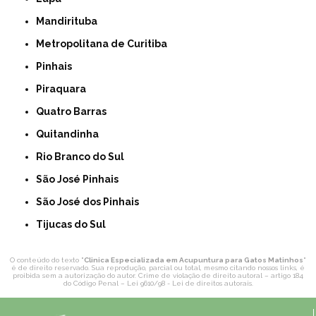
Mandirituba
Metropolitana de Curitiba
Pinhais
Piraquara
Quatro Barras
Quitandinha
Rio Branco do Sul
São José Pinhais
São José dos Pinhais
Tijucas do Sul
O conteúdo do texto "
Clinica Especializada em Acupuntura para Gatos Matinhos
"
é de direito reservado. Sua reprodução, parcial ou total, mesmo citando nossos links, é
proibida sem a autorização do autor. Crime de violação de direito autoral – artigo 184
do Código Penal –
Lei 9610/98 - Lei de direitos autorais
.