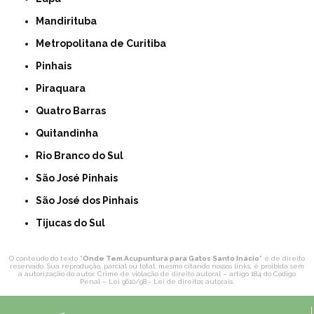
Mandirituba
Metropolitana de Curitiba
Pinhais
Piraquara
Quatro Barras
Quitandinha
Rio Branco do Sul
São José Pinhais
São José dos Pinhais
Tijucas do Sul
O conteúdo do texto "
Onde Tem Acupuntura para Gatos Santo Inácio
" é de direito
reservado. Sua reprodução, parcial ou total, mesmo citando nossos links, é proibida sem
a autorização do autor. Crime de violação de direito autoral – artigo 184 do Código
Penal –
Lei 9610/98 - Lei de direitos autorais
.