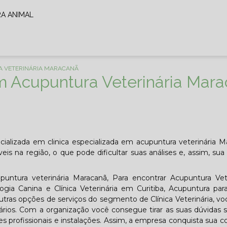
RA ANIMAL
A VETERINÁRIA MARACANÃ
em Acupuntura Veterinária Mar
alizada em clinica especializada em acupuntura veterinária M
is na região, o que pode dificultar suas análises e, assim, sua
puntura veterinária Maracanã, Para encontrar Acupuntura Vete
logia Canina e Clínica Veterinária em Curitiba, Acupuntura par
utras opções de serviços do segmento de Clínica Veterinária, v
ios. Com a organização você consegue tirar as suas dúvidas 
 profissionais e instalações. Assim, a empresa conquista sua c