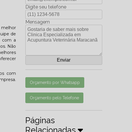
Digite seu telefone
Mensagem
a melhor
quipe de
do com a
ços. Não
elhores
oferecer
mos com
empresa.
Orçamento por Whatsapp
Orçamento pelo Telefone
Páginas
Relacionadas