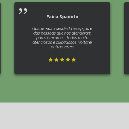
Fabia Spadoto
Gostei muito desde da recepção e
das pessoas que nos atenderam
para os exames. Todos muito
atenciosos e cuidadosos. Voltarei
outras vezes