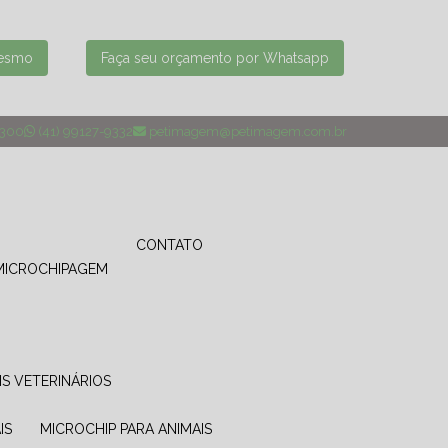
mesmo
Faça seu orçamento por Whatsapp
4300
(41) 99127-9332
petimagem@petimagem.com.br
CONTATO
MICROCHIPAGEM
IS VETERINÁRIOS
IS
MICROCHIP PARA ANIMAIS