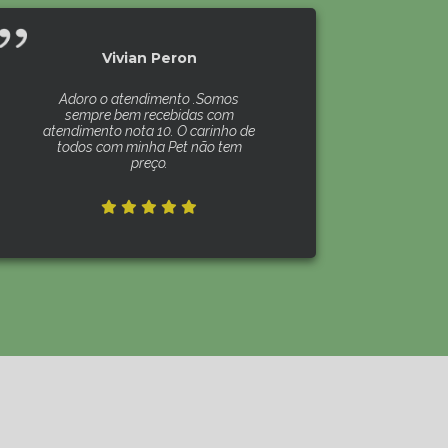
Vivian Peron
Adoro o atendimento .Somos
sempre bem recebidas com
atendimento nota 10. O carinho de
todos com minha Pet não tem
preço.