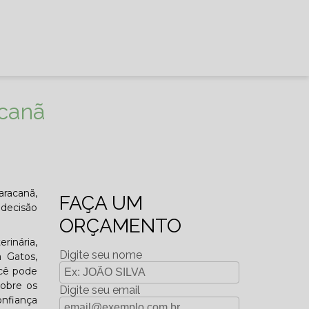
acanã
aracanã,
FAÇA UM
 decisão
ORÇAMENTO
rinária,
Digite seu nome
a Gatos,
ocê pode
sobre os
Digite seu email
onfiança