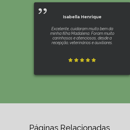
Isabella Henrique
Excelente, cuidaram muito bem da
minha filha Madalena. Foram muito
carinhosos e atenciosos, desde a
recepção, veterinários e auxiliares.
Páginas Relacionadas