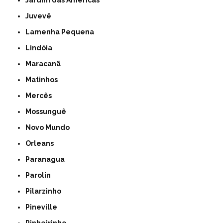
Jardim das Américas
Juvevê
Lamenha Pequena
Lindóia
Maracanã
Matinhos
Mercês
Mossunguê
Novo Mundo
Orleans
Paranagua
Parolin
Pilarzinho
Pineville