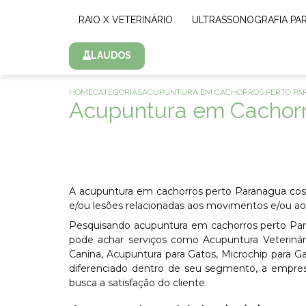
RAIO X VETERINÁRIO
ULTRASSONOGRAFIA PA
LAUDOS
HOME
CATEGORIAS
ACUPUNTURA EM CACHORROS PERTO P
Acupuntura em Cachorr
A acupuntura em cachorros perto Paranagua co
e/ou lesões relacionadas aos movimentos e/ou ao 
Pesquisando acupuntura em cachorros perto Pa
pode achar serviços como Acupuntura Veterinária
Canina, Acupuntura para Gatos, Microchip para G
diferenciado dentro de seu segmento, a empr
busca a satisfação do cliente.