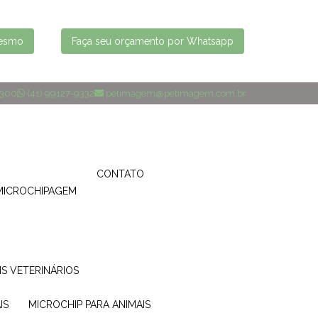
mesmo
Faça seu orçamento por Whatsapp
4300
(41) 99127-9332
petimagem@petimagem.com.br
CONTATO
MICROCHIPAGEM
IS VETERINÁRIOS
IS
MICROCHIP PARA ANIMAIS