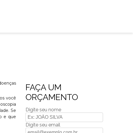
doenças
FAÇA UM
ORÇAMENTO
os você
doscopia
Digite seu nome
dade. Se
o e que
Digite seu email