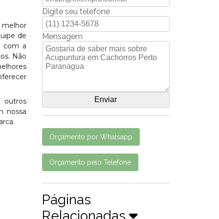
Digite seu telefone
a melhor
quipe de
Mensagem
do com a
ços. Não
elhores
oferecer
 outros
om nossa
arca.
Orçamento por Whatsapp
Orçamento pelo Telefone
Páginas
Relacionadas