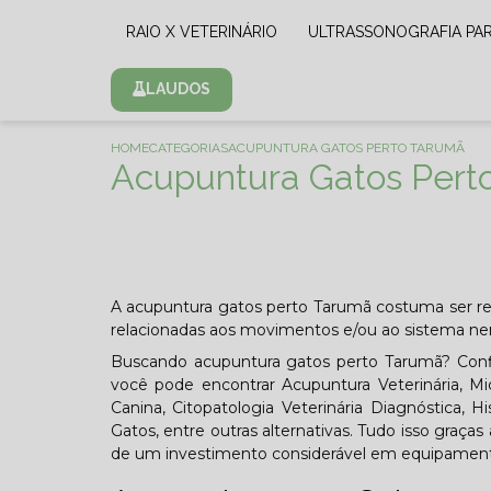
RAIO X VETERINÁRIO
ULTRASSONOGRAFIA PA
LAUDOS
HOME
CATEGORIAS
ACUPUNTURA GATOS PERTO TARUMÃ
Acupuntura Gatos Pert
A acupuntura gatos perto Tarumã costuma ser r
relacionadas aos movimentos e/ou ao sistema ner
Buscando acupuntura gatos perto Tarumã? Confir
você pode encontrar Acupuntura Veterinária, Mi
Canina, Citopatologia Veterinária Diagnóstica, H
Gatos, entre outras alternativas. Tudo isso graça
de um investimento considerável em equipament