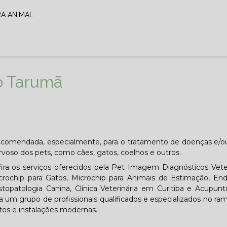
RA ANIMAL
o Tarumã
ecomendada, especialmente, para o tratamento de doenças e/o
voso dos pets, como cães, gatos, coelhos e outros.
a os serviços oferecidos pela Pet Imagem Diagnósticos Veter
crochip para Gatos, Microchip para Animais de Estimação, En
istopatologia Canina, Clínica Veterinária em Curitiba e Acupunt
s a um grupo de profissionais qualificados e especializados no ra
os e instalações modernas.