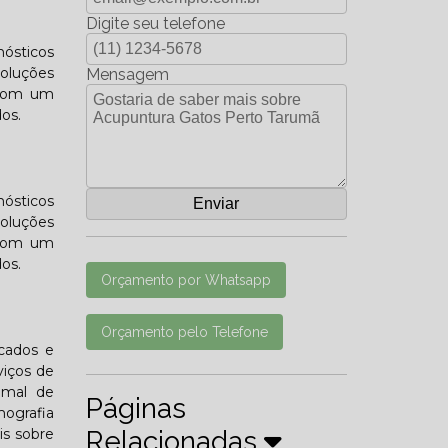
Digite seu telefone
nósticos
soluções
Mensagem
 com um
os.
nósticos
soluções
 com um
os.
Orçamento por Whatsapp
Orçamento pelo Telefone
icados e
viços de
imal de
Páginas
ografia
is sobre
Relacionadas