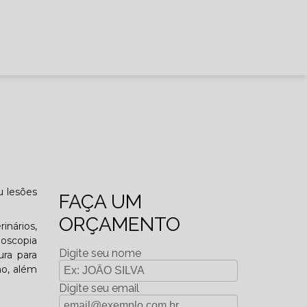
u lesões
FAÇA UM
ORÇAMENTO
inários,
doscopia
Digite seu nome
ura para
mo, além
Digite seu email