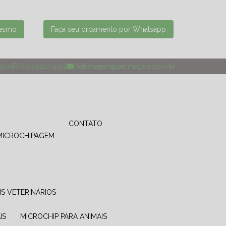
mesmo
Faça seu orçamento por Whatsapp
4300
(41) 99127-9332
petimagem@petimagem.com.br
CONTATO
MICROCHIPAGEM
IS VETERINÁRIOS
IS
MICROCHIP PARA ANIMAIS