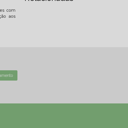
tes com
ção aos
amento