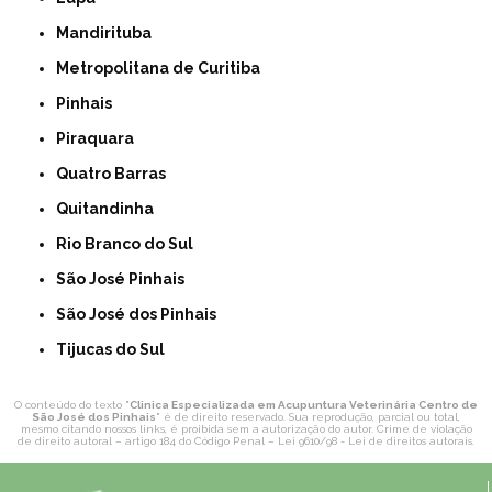
Mandirituba
Metropolitana de Curitiba
Pinhais
Piraquara
Quatro Barras
Quitandinha
Rio Branco do Sul
São José Pinhais
São José dos Pinhais
Tijucas do Sul
O conteúdo do texto "
Clinica Especializada em Acupuntura Veterinária Centro de
São José dos Pinhais
" é de direito reservado. Sua reprodução, parcial ou total,
mesmo citando nossos links, é proibida sem a autorização do autor. Crime de violação
de direito autoral – artigo 184 do Código Penal –
Lei 9610/98 - Lei de direitos autorais
.