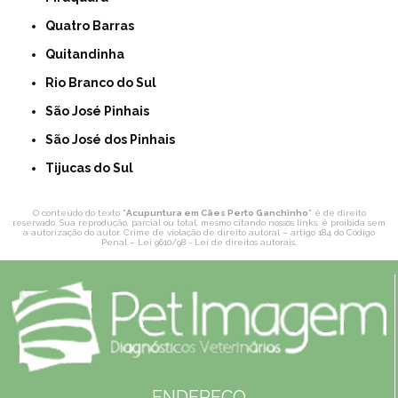
Quatro Barras
Quitandinha
Rio Branco do Sul
São José Pinhais
São José dos Pinhais
Tijucas do Sul
O conteúdo do texto "
Acupuntura em Cães Perto Ganchinho
" é de direito
reservado. Sua reprodução, parcial ou total, mesmo citando nossos links, é proibida sem
a autorização do autor. Crime de violação de direito autoral – artigo 184 do Código
Penal –
Lei 9610/98 - Lei de direitos autorais
.
ENDEREÇO