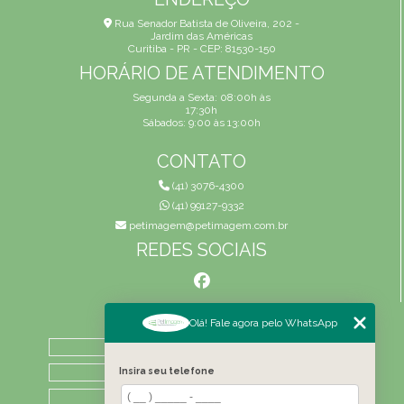
Rua Senador Batista de Oliveira, 202 -
Jardim das Américas
Curitiba - PR - CEP: 81530-150
HORÁRIO DE ATENDIMENTO
Segunda a Sexta: 08:00h às
17:30h
Sábados: 9:00 às 13:00h
CONTATO
(41) 3076-4300
(41) 99127-9332
petimagem@petimagem.com.br
REDES SOCIAIS
MENU
Olá! Fale agora pelo WhatsApp
HOME
QUEM SOMOS
Insira seu telefone
ATIVIDADES