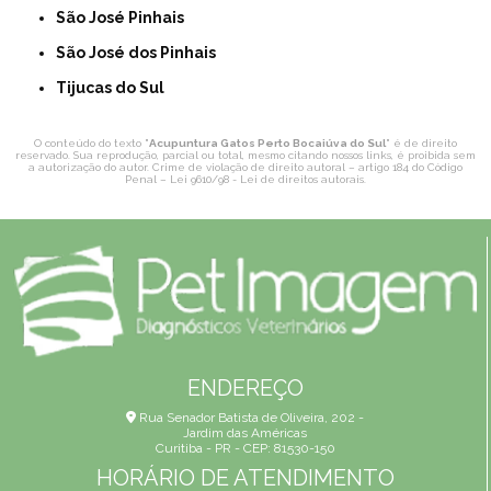
São José Pinhais
São José dos Pinhais
Tijucas do Sul
O conteúdo do texto "
Acupuntura Gatos Perto Bocaiúva do Sul
" é de direito
reservado. Sua reprodução, parcial ou total, mesmo citando nossos links, é proibida sem
a autorização do autor. Crime de violação de direito autoral – artigo 184 do Código
Penal –
Lei 9610/98 - Lei de direitos autorais
.
ENDEREÇO
Rua Senador Batista de Oliveira, 202 -
Jardim das Américas
Curitiba - PR - CEP: 81530-150
HORÁRIO DE ATENDIMENTO