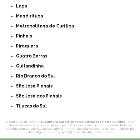
Lapa
Mandirituba
Metropolitana de Curitiba
Pinhais
Piraquara
Quatro Barras
Quitandinha
Rio Branco do Sul
São José Pinhais
São José dos Pinhais
Tijucas do Sul
O conteúdo do texto "
Acupuntura para Bichos de Estimação Perto Curitiba
" é de
direito reservado. Sua reprodução, parcial ou total, mesmo citando nossos links, é
proibida sem a autorização do autor. Crime de violação de direito autoral – artigo 184
do Código Penal –
Lei 9610/98 - Lei de direitos autorais
.