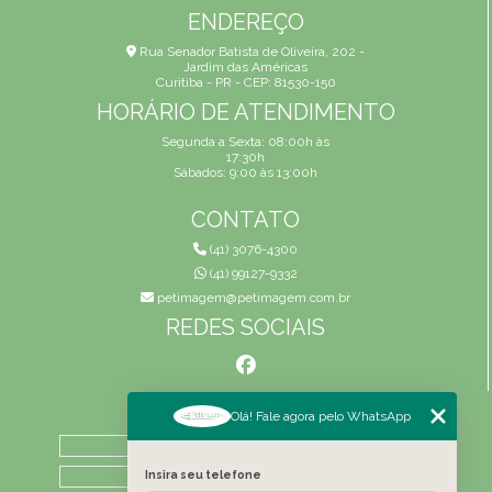
ENDEREÇO
Rua Senador Batista de Oliveira, 202 -
Jardim das Américas
Curitiba - PR - CEP: 81530-150
HORÁRIO DE ATENDIMENTO
Segunda a Sexta: 08:00h às
17:30h
Sábados: 9:00 às 13:00h
CONTATO
(41) 3076-4300
(41) 99127-9332
petimagem@petimagem.com.br
REDES SOCIAIS
MENU
Olá! Fale agora pelo WhatsApp
HOME
QUEM SOMOS
Insira seu telefone