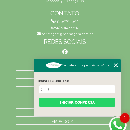
Sábados: 9:00 às 13:00h
CONTATO
(41) 3076-4300
(41) 99127-9332
petimagem@petimagem.com.br
REDES SOCIAIS
MENU
Olá! Fale agora pelo WhatsApp
HOME
QUEM SOMOS
Insira seu telefone
ATIVIDADES
CONTATO
INICIAR CONVERSA
CATEGORIAS
LAUDOS
1
MAPA DO SITE