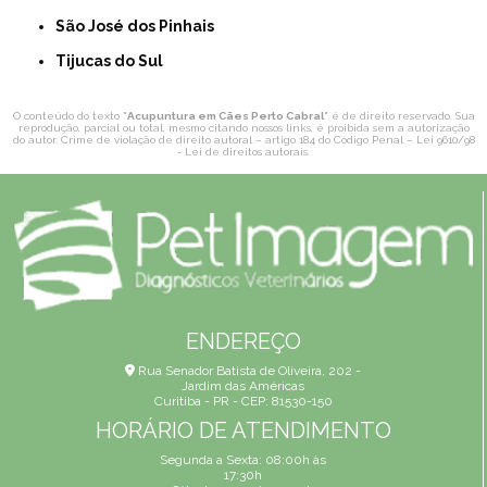
São José dos Pinhais
Tijucas do Sul
O conteúdo do texto "
Acupuntura em Cães Perto Cabral
" é de direito reservado. Sua
reprodução, parcial ou total, mesmo citando nossos links, é proibida sem a autorização
do autor. Crime de violação de direito autoral – artigo 184 do Código Penal –
Lei 9610/98
- Lei de direitos autorais
.
ENDEREÇO
Rua Senador Batista de Oliveira, 202 -
Jardim das Américas
Curitiba - PR - CEP: 81530-150
HORÁRIO DE ATENDIMENTO
Segunda a Sexta: 08:00h às
17:30h