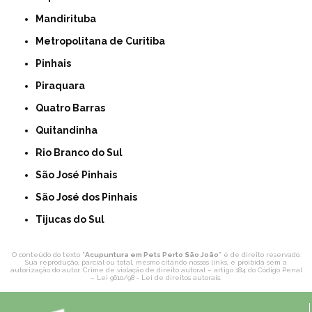
Mandirituba
Metropolitana de Curitiba
Pinhais
Piraquara
Quatro Barras
Quitandinha
Rio Branco do Sul
São José Pinhais
São José dos Pinhais
Tijucas do Sul
O conteúdo do texto "
Acupuntura em Pets Perto São João
" é de direito reservado.
Sua reprodução, parcial ou total, mesmo citando nossos links, é proibida sem a
autorização do autor. Crime de violação de direito autoral – artigo 184 do Código Penal
–
Lei 9610/98 - Lei de direitos autorais
.