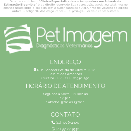
O conteúdo do texto "
Clinica Especializada em Acupuntura em Animais de
Estimação Bigorrilho
" é de direito reservado. Sua reprodução, parcial ou total, mesmo
citando nossos links, é proibida sem a autorização do autor. Crime de violação de direito
autoral – artigo 184 do Código Penal –
Lei 9610/98 - Lei de direitos autorais
.
ENDEREÇO
Rua Senador Batista de Oliveira, 202 -
Jardim das Américas
Curitiba - PR - CEP: 81530-150
HORÁRIO DE ATENDIMENTO
Segunda a Sexta: 08:00h às
17:30h
Sábados: 9:00 às 13:00h
CONTATO
(41) 3076-4300
(41) 99127-9332