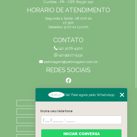
Curitiba - PR - CEP: 81530-150
HORÁRIO DE ATENDIMENTO
Segunda a Sexta: 08:00h às
17:30h
Sábados: 9:00 às 13:00h
CONTATO
(41) 3076-4300
(41) 99127-9332
petimagem@petimagem.com.br
REDES SOCIAIS
MENU
Olá! Fale agora pelo WhatsApp
HOME
QUEM SOMOS
Insira seu telefone
ATIVIDADES
CONTATO
INICIAR CONVERSA