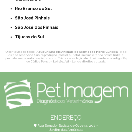
Rio Branco do Sul
São José Pinhais
São José dos Pinhais
Tijucas do Sul
O conteúdo do texto "
Acupuntura em Animais de Estimação Perto Curitiba
" é de
direito reservado. Sua reprodução, parcial ou total, mesmo citando nossos links, é
proibida sem a autorização do autor. Crime de violação de direito autoral – artigo 184
do Código Penal –
Lei 9610/98 - Lei de direitos autorais
.
ENDEREÇO
Rua Senador Batista de Oliveira, 202 -
Jardim das Américas