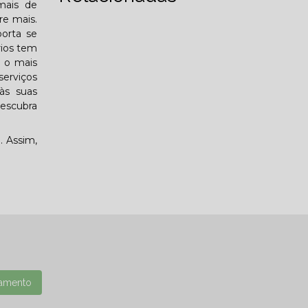
mais de
re mais.
porta se
rios tem
m o mais
serviços
às suas
descubra
. Assim,
amento