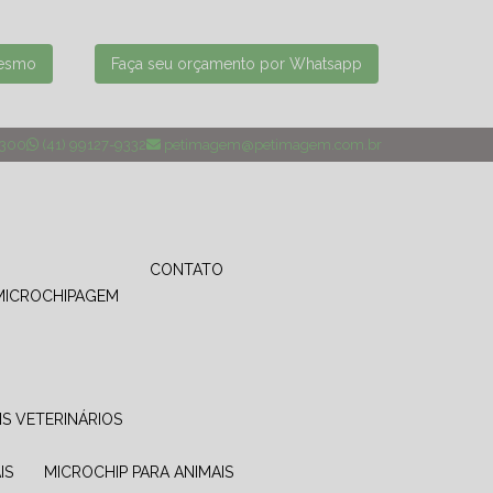
mesmo
Faça seu orçamento por Whatsapp
4300
(41) 99127-9332
petimagem@petimagem.com.br
CONTATO
MICROCHIPAGEM
IS VETERINÁRIOS
IS
MICROCHIP PARA ANIMAIS