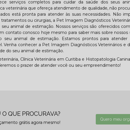
ece serviços completos para cuidar da saúde dos seus ani
ca veterinária que ofereça atendimento de qualidade, não procu
icados está pronta para atender às suas necessidades. Não im
 tratamentos ou cirurgias, a Pet Imagem Diagnósticos Veteriná
o seu animal de estimação. Nossos serviços são oferecidos co
re em contato conosco hoje mesmo para saber mais sobre nossos 
 seu animal de estimação. Estamos prontos para atender 
el. Venha conhecer a Pet Imagem Diagnósticos Veterinários e 
de do seu animal de estimação.
nária, Clínica Veterinária em Curitiba e Histopatologia Canina
. Teremos o prazer de atender você ou seu empreendimento!
 O QUE PROCURAVA?
Quero meu orç
rçamento grátis agora mesmo!