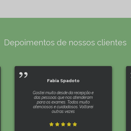
Depoimentos de nossos clientes
Fabia Spadoto
Gostei muito desde da recepção e
das pessoas que nos atenderam
para os exames. Todos muito
atenciosos e cuidadosos. Voltarei
outras vezes