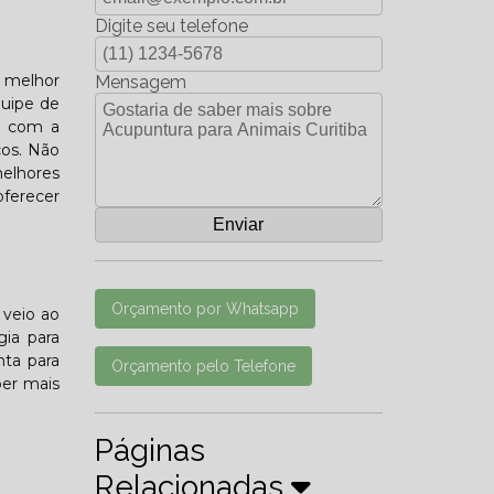
Digite seu telefone
a melhor
Mensagem
quipe de
do com a
ços. Não
elhores
oferecer
Orçamento por Whatsapp
 veio ao
gia para
nta para
Orçamento pelo Telefone
ber mais
Páginas
Relacionadas