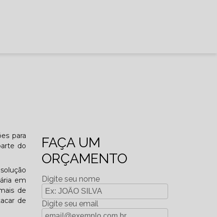
ões para
FAÇA UM
arte do
ORÇAMENTO
 solução
Digite seu nome
nária em
imais de
tacar de
Digite seu email