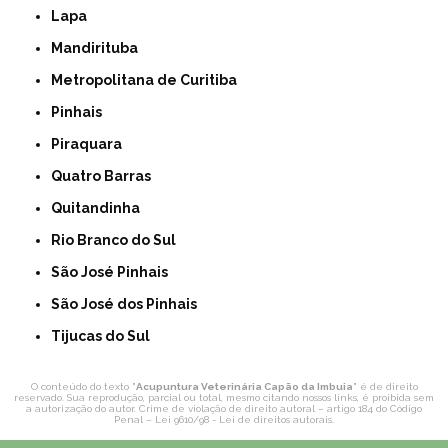
Lapa
Mandirituba
Metropolitana de Curitiba
Pinhais
Piraquara
Quatro Barras
Quitandinha
Rio Branco do Sul
São José Pinhais
São José dos Pinhais
Tijucas do Sul
O conteúdo do texto "
Acupuntura Veterinária Capão da Imbuia
" é de direito
reservado. Sua reprodução, parcial ou total, mesmo citando nossos links, é proibida sem
a autorização do autor. Crime de violação de direito autoral – artigo 184 do Código
Penal –
Lei 9610/98 - Lei de direitos autorais
.