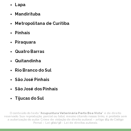
Lapa
Mandirituba
Metropolitana de Curitiba
Pinhais
Piraquara
Quatro Barras
Quitandinha
Rio Branco do Sul
São José Pinhais
São José dos Pinhais
Tijucas do Sul
O conteúdo do texto "
Acupuntura Veterinária Perto Boa Vista
" é de direito
reservado. Sua reprodução, parcial ou total, mesmo citando nossos links, é proibida sem
a autorização do autor. Crime de violação de direito autoral – artigo 184 do Código
Penal –
Lei 9610/98 - Lei de direitos autorais
.