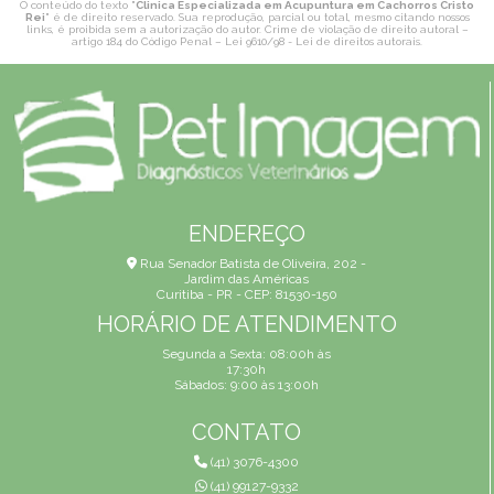
O conteúdo do texto "
Clinica Especializada em Acupuntura em Cachorros Cristo
Rei
" é de direito reservado. Sua reprodução, parcial ou total, mesmo citando nossos
links, é proibida sem a autorização do autor. Crime de violação de direito autoral –
artigo 184 do Código Penal –
Lei 9610/98 - Lei de direitos autorais
.
ENDEREÇO
Rua Senador Batista de Oliveira, 202 -
Jardim das Américas
Curitiba - PR - CEP: 81530-150
HORÁRIO DE ATENDIMENTO
Segunda a Sexta: 08:00h às
17:30h
Sábados: 9:00 às 13:00h
CONTATO
(41) 3076-4300
(41) 99127-9332