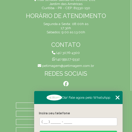
Jardim das Américas
Curitiba - PR - CEP: 81530-150
HORÁRIO DE ATENDIMENTO
Segunda a Sexta: 08:00h às
17:30h
Sábados: 9:00 às 13:00h
CONTATO
(41) 3076-4300
(41) 99127-9332
petimagem@petimagem.com.br
REDES SOCIAIS
MENU
Olá! Fale agora pelo WhatsApp
HOME
QUEM SOMOS
Insira seu telefone
ATIVIDADES
CONTATO