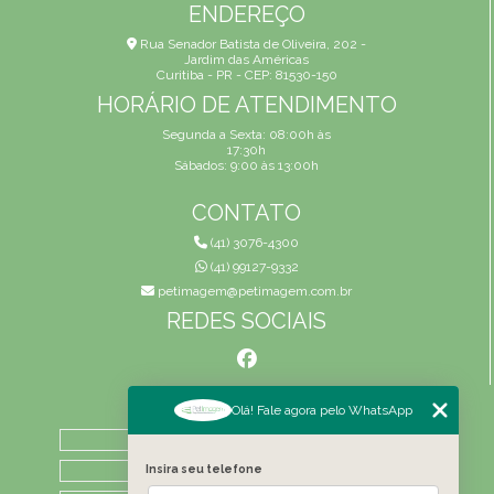
ENDEREÇO
Rua Senador Batista de Oliveira, 202 -
Jardim das Américas
Curitiba - PR - CEP: 81530-150
HORÁRIO DE ATENDIMENTO
Segunda a Sexta: 08:00h às
17:30h
Sábados: 9:00 às 13:00h
CONTATO
(41) 3076-4300
(41) 99127-9332
petimagem@petimagem.com.br
REDES SOCIAIS
MENU
Olá! Fale agora pelo WhatsApp
HOME
QUEM SOMOS
Insira seu telefone