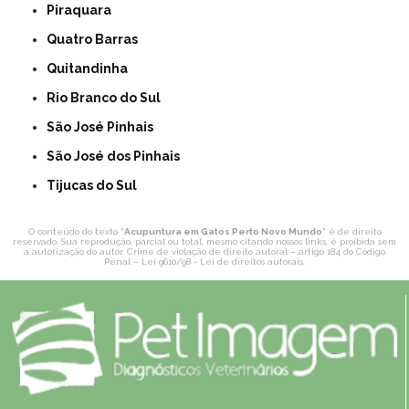
Piraquara
Quatro Barras
Quitandinha
Rio Branco do Sul
São José Pinhais
São José dos Pinhais
Tijucas do Sul
O conteúdo do texto "
Acupuntura em Gatos Perto Novo Mundo
" é de direito
reservado. Sua reprodução, parcial ou total, mesmo citando nossos links, é proibida sem
a autorização do autor. Crime de violação de direito autoral – artigo 184 do Código
Penal –
Lei 9610/98 - Lei de direitos autorais
.