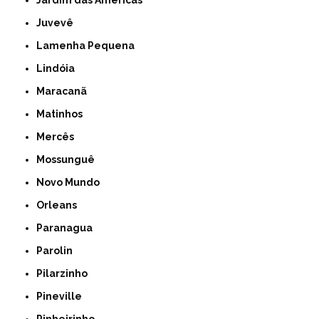
Jardim das Américas
Juvevê
Lamenha Pequena
Lindóia
Maracanã
Matinhos
Mercês
Mossunguê
Novo Mundo
Orleans
Paranagua
Parolin
Pilarzinho
Pineville