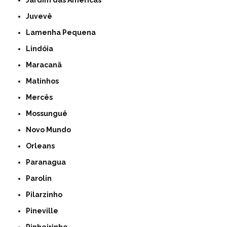
Jardim das Américas
Juvevê
Lamenha Pequena
Lindóia
Maracanã
Matinhos
Mercês
Mossunguê
Novo Mundo
Orleans
Paranagua
Parolin
Pilarzinho
Pineville