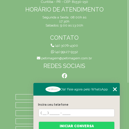
Curitiba - PR - CEP: 81530-150
HORÁRIO DE ATENDIMENTO
Segunda a Sexta: 08:00h às
17:30h
Sábados: 9:00 às 13:00h
CONTATO
(41) 3076-4300
(41) 99127-9332
petimagem@petimagem.com.br
REDES SOCIAIS
MENU
Olá! Fale agora pelo WhatsApp
HOME
QUEM SOMOS
Insira seu telefone
ATIVIDADES
CONTATO
INICIAR CONVERSA