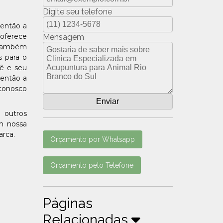
Digite seu telefone
 então a
 oferece
Mensagem
s também
s para o
ê e seu
 então a
 conosco
 outros
om nossa
arca.
Orçamento por Whatsapp
Orçamento pelo Telefone
Páginas
Relacionadas