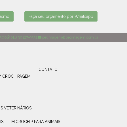
mesmo
Faça seu orçamento por Whatsapp
4300
(41) 99127-9332
petimagem@petimagem.com.br
CONTATO
MICROCHIPAGEM
IS VETERINÁRIOS
IS
MICROCHIP PARA ANIMAIS