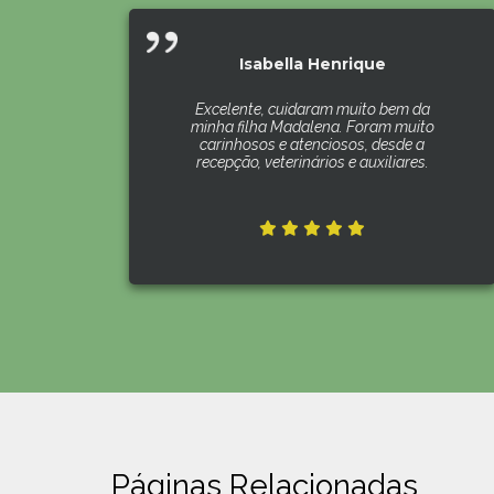
Isabella Henrique
Excelente, cuidaram muito bem da
minha filha Madalena. Foram muito
carinhosos e atenciosos, desde a
recepção, veterinários e auxiliares.
Páginas Relacionadas