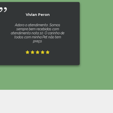
Vivian Peron
Adoro o atendimento .Somos
sempre bem recebidas com
atendimento nota 10. O carinho de
todos com minha Pet não tem
preço.