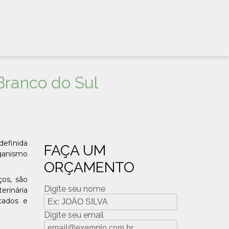
Branco do Sul
definida
FAÇA UM
rganismo
ORÇAMENTO
ços, são
Digite seu nome
erinária
cados e
Digite seu email