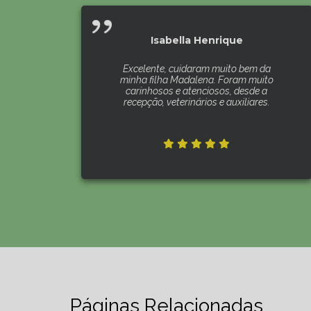
Isabella Henrique
Excelente, cuidaram muito bem da
minha filha Madalena. Foram muito
carinhosos e atenciosos, desde a
recepção, veterinários e auxiliares.
Páginas Relacionadas