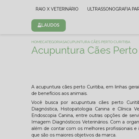
RAIO X VETERINÁRIO
ULTRASSONOGRAFIA PA
LAUDOS
HOME
CATEGORIAS
ACUPUNTURA CÃES PERTO CURITIBA
Acupuntura Cães Perto 
A acupuntura cães perto Curitiba, em linhas gera
de benefícios aos animais.
Você busca por acupuntura cães perto Curitiba
Diagnóstica, Histopatologia Canina e Clínica V
Endoscopia Canina, entre outras opções de serv
Imagem Diagnósticos Veterinários. Com a organi
além de contar com os melhores profissionais e i
que são os maiores objetivos da marca.