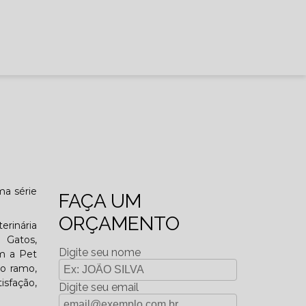
ma série
FAÇA UM
ORÇAMENTO
erinária
a Gatos,
Digite seu nome
om a Pet
do ramo,
isfação,
Digite seu email