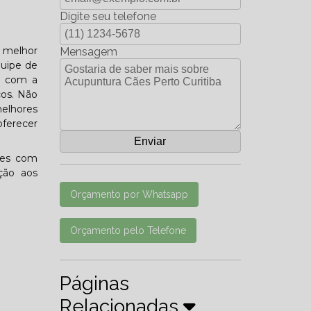
Digite seu telefone
a melhor
Mensagem
quipe de
do com a
ços. Não
elhores
oferecer
tes com
ção aos
Orçamento por Whatsapp
Orçamento pelo Telefone
Páginas
Relacionadas