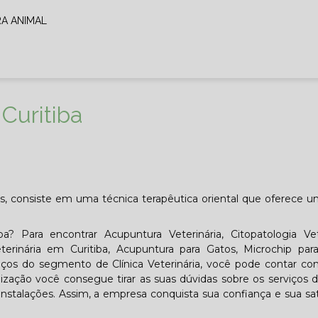
RA ANIMAL
Curitiba
is, consiste em uma técnica terapêutica oriental que oferece u
? Para encontrar Acupuntura Veterinária, Citopatologia Vet
eterinária em Curitiba, Acupuntura para Gatos, Microchip par
iços do segmento de Clínica Veterinária, você pode contar c
zação você consegue tirar as suas dúvidas sobre os serviços 
nstalações. Assim, a empresa conquista sua confiança e sua sat