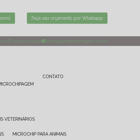
mesmo
Faça seu orçamento por Whatsapp
4300
(41) 99127-9332
petimagem@petimagem.com.br
CONTATO
MICROCHIPAGEM
IS VETERINÁRIOS
IS
MICROCHIP PARA ANIMAIS