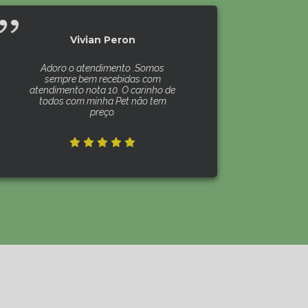
Vivian Peron
Adoro o atendimento .Somos
sempre bem recebidas com
atendimento nota 10. O carinho de
todos com minha Pet não tem
preço.