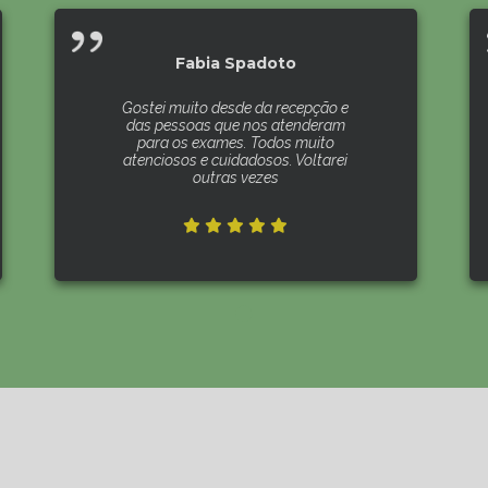
Fabia Spadoto
Gostei muito desde da recepção e
das pessoas que nos atenderam
para os exames. Todos muito
atenciosos e cuidadosos. Voltarei
outras vezes