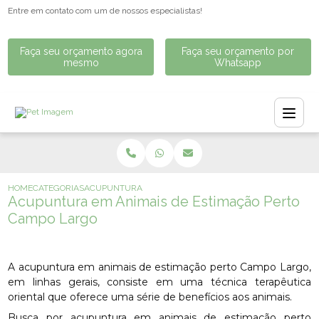
Entre em contato com um de nossos especialistas!
Faça seu orçamento agora
Faça seu orçamento por
mesmo
Whatsapp
HOME
CATEGORIAS
ACUPUNTURA EM ANIMAIS DE ESTIMAÇÃO PERTO CAMPO
Acupuntura em Animais de Estimação Perto
Campo Largo
A acupuntura em animais de estimação perto Campo Largo,
em linhas gerais, consiste em uma técnica terapêutica
oriental que oferece uma série de benefícios aos animais.
Busca por acupuntura em animais de estimação perto