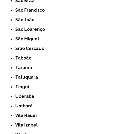
São Braz
São Francisco
São João
São Lourenço
São Miguel
Sítio Cercado
Taboão
Tarumã
Tatuquara
Tingui
Uberaba
Umbará
Vila Hauer
Vila Izabel