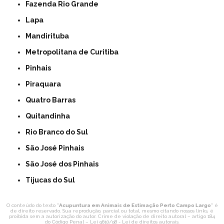
Fazenda Rio Grande
Lapa
Mandirituba
Metropolitana de Curitiba
Pinhais
Piraquara
Quatro Barras
Quitandinha
Rio Branco do Sul
São José Pinhais
São José dos Pinhais
Tijucas do Sul
O conteúdo do texto "
Acupuntura em Animais de Estimação Perto Campo Largo
" é
de direito reservado. Sua reprodução, parcial ou total, mesmo citando nossos links, é
proibida sem a autorização do autor. Crime de violação de direito autoral – artigo 184
do Código Penal –
Lei 9610/98 - Lei de direitos autorais
.