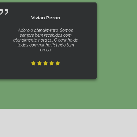
Vivian Peron
Adoro o atendimento .Somos
sempre bem recebidas com
atendimento nota 10. O carinho de
todos com minha Pet não tem
preço.