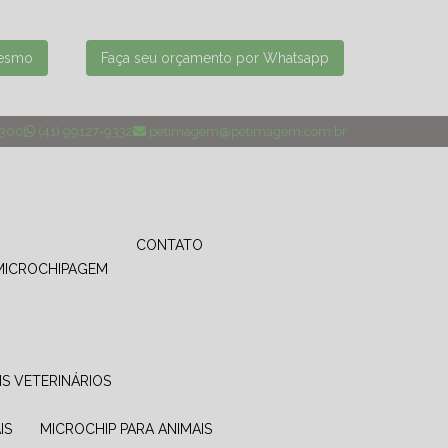
mesmo
Faça seu orçamento por Whatsapp
4300
(41) 99127-9332
petimagem@petimagem.com.br
CONTATO
MICROCHIPAGEM
IS VETERINÁRIOS
IS
MICROCHIP PARA ANIMAIS