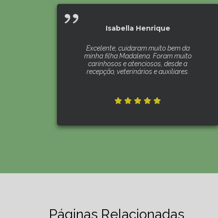
Isabella Henrique
Excelente, cuidaram muito bem da
minha filha Madalena. Foram muito
carinhosos e atenciosos, desde a
recepção, veterinários e auxiliares.
Páginas Relacionadas