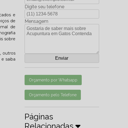
Digite seu telefone
icados e
viços de
Mensagem
imal de
ografia
is sobre
, outros
 e saiba
Orçamento por Whatsapp
Orçamento pelo Telefone
Páginas
Relacionadas