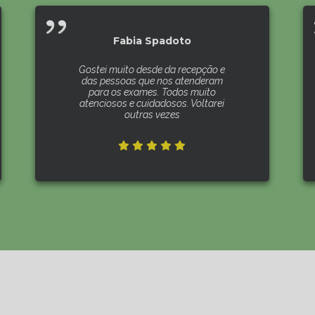
Fabia Spadoto
Gostei muito desde da recepção e
das pessoas que nos atenderam
para os exames. Todos muito
atenciosos e cuidadosos. Voltarei
outras vezes