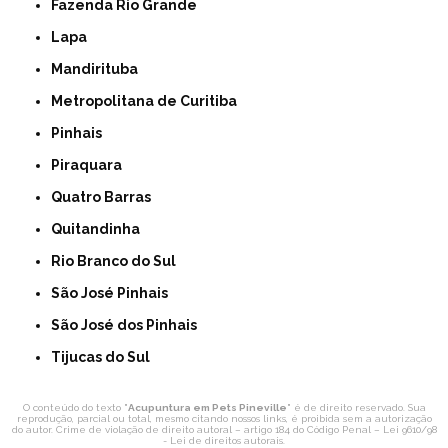
Fazenda Rio Grande
Lapa
Mandirituba
Metropolitana de Curitiba
Pinhais
Piraquara
Quatro Barras
Quitandinha
Rio Branco do Sul
São José Pinhais
São José dos Pinhais
Tijucas do Sul
O conteúdo do texto "
Acupuntura em Pets Pineville
" é de direito reservado. Sua
reprodução, parcial ou total, mesmo citando nossos links, é proibida sem a autorização
do autor. Crime de violação de direito autoral – artigo 184 do Código Penal –
Lei 9610/98
- Lei de direitos autorais
.