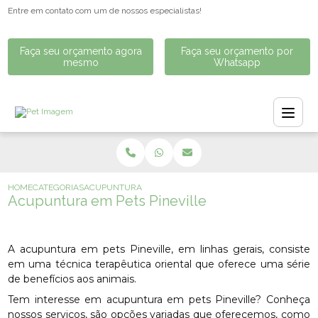
Entre em contato com um de nossos especialistas!
Faça seu orçamento agora
Faça seu orçamento por
mesmo
Whatsapp
HOME
CATEGORIAS
ACUPUNTURA EM PETS PINEVILLE
Acupuntura em Pets Pineville
A acupuntura em pets Pineville, em linhas gerais, consiste
em uma técnica terapêutica oriental que oferece uma série
de benefícios aos animais.
Tem interesse em acupuntura em pets Pineville? Conheça
nossos serviços, são opções variadas que oferecemos, como