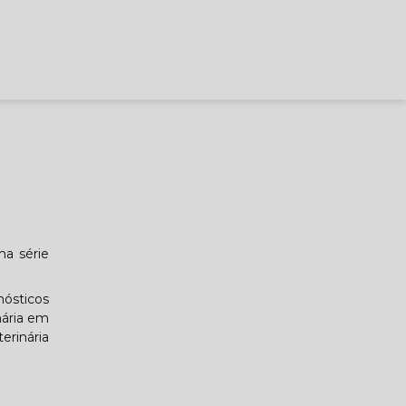
ma série
ósticos
nária em
erinária