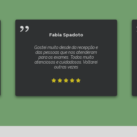
Fabia Spadoto
Gostei muito desde da recepção e
das pessoas que nos atenderam
para os exames. Todos muito
atenciosos e cuidadosos. Voltarei
outras vezes