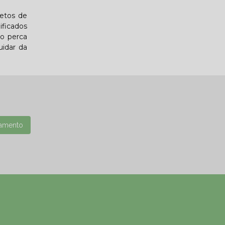
letos de
ificados
ão perca
uidar da
amento