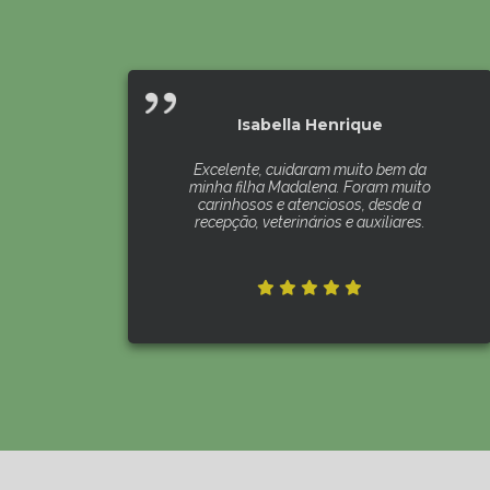
Isabella Henrique
Excelente, cuidaram muito bem da
minha filha Madalena. Foram muito
carinhosos e atenciosos, desde a
recepção, veterinários e auxiliares.