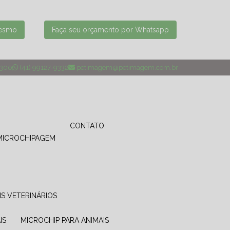
mesmo
Faça seu orçamento por Whatsapp
4300
(41) 99127-9332
petimagem@petimagem.com.br
CONTATO
MICROCHIPAGEM
IS VETERINÁRIOS
IS
MICROCHIP PARA ANIMAIS