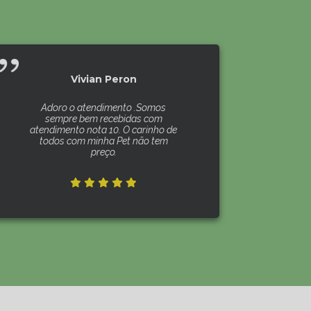
Vivian Peron
Adoro o atendimento .Somos
sempre bem recebidas com
atendimento nota 10. O carinho de
todos com minha Pet não tem
preço.