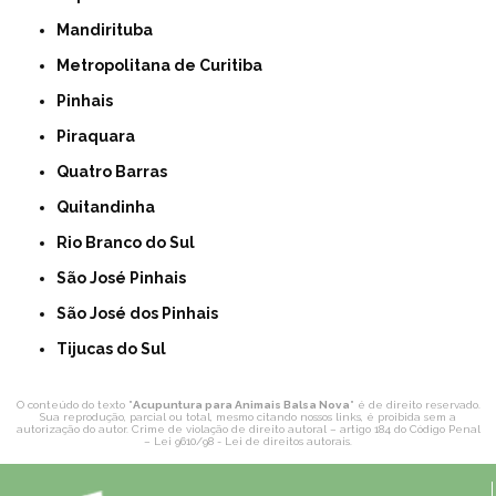
Mandirituba
Metropolitana de Curitiba
Pinhais
Piraquara
Quatro Barras
Quitandinha
Rio Branco do Sul
São José Pinhais
São José dos Pinhais
Tijucas do Sul
O conteúdo do texto "
Acupuntura para Animais Balsa Nova
" é de direito reservado.
Sua reprodução, parcial ou total, mesmo citando nossos links, é proibida sem a
autorização do autor. Crime de violação de direito autoral – artigo 184 do Código Penal
–
Lei 9610/98 - Lei de direitos autorais
.