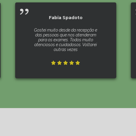
Fabia Spadoto
Gostei muito desde da recepção e
das pessoas que nos atenderam
para os exames. Todos muito
atenciosos e cuidadosos. Voltarei
outras vezes