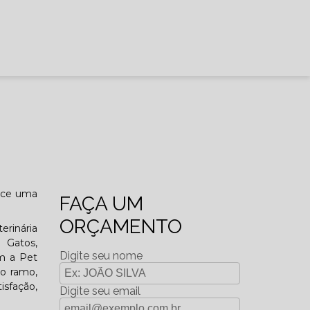
rece uma
FAÇA UM
ORÇAMENTO
erinária
a Gatos,
Digite seu nome
om a Pet
do ramo,
isfação,
Digite seu email