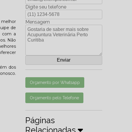
Digite seu telefone
a melhor
Mensagem
quipe de
do com a
ços. Não
elhores
oferecer
lém dos
conosco.
Orçamento por Whatsapp
Orçamento pelo Telefone
Páginas
Relacionadas