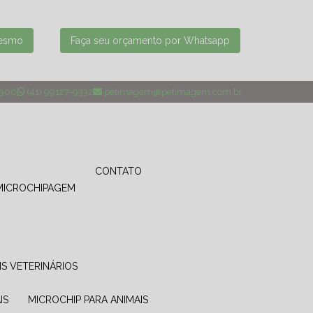
mesmo
Faça seu orçamento por Whatsapp
4300
(41) 99127-9332
petimagem@petimagem.com.br
CONTATO
MICROCHIPAGEM
IS VETERINÁRIOS
IS
MICROCHIP PARA ANIMAIS