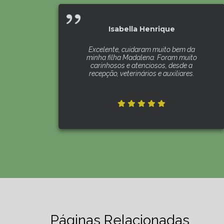
Isabella Henrique
Excelente, cuidaram muito bem da
minha filha Madalena. Foram muito
carinhosos e atenciosos, desde a
recepção, veterinários e auxiliares.
Páginas Relacionadas