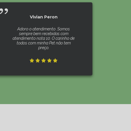
Vivian Peron
Adoro o atendimento .Somos
sempre bem recebidas com
atendimento nota 10. O carinho de
todos com minha Pet não tem
preço.