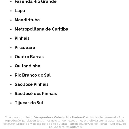
Fazenda Rio Grande
Lapa
Mandirituba
Metropolitana de Curitiba
Pinhais
Piraquara
Quatro Barras
Quitandinha
Rio Branco do Sul
São José Pinhais
São José dos Pinhais
Tijucas do Sul
O conteúdo do texto "
Acupuntura Veterinária Umbará
" é de direito reservado. Sua
reprodução, parcial ou total, mesmo citando nossos links, é proibida sem a autorização
do autor. Crime de violação de direito autoral – artigo 184 do Código Penal –
Lei 9610/98
- Lei de direitos autorais
.