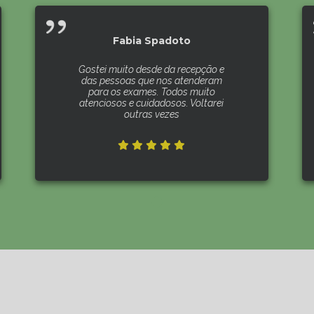
Fabia Spadoto
Gostei muito desde da recepção e
das pessoas que nos atenderam
para os exames. Todos muito
atenciosos e cuidadosos. Voltarei
outras vezes