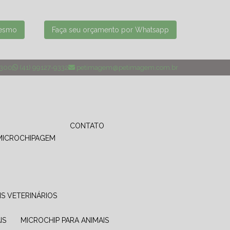
mesmo
Faça seu orçamento por Whatsapp
4300
(41) 99127-9332
petimagem@petimagem.com.br
CONTATO
MICROCHIPAGEM
IS VETERINÁRIOS
IS
MICROCHIP PARA ANIMAIS