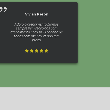
Vivian Peron
Adoro o atendimento .Somos
sempre bem recebidas com
atendimento nota 10. O carinho de
todos com minha Pet não tem
preço.