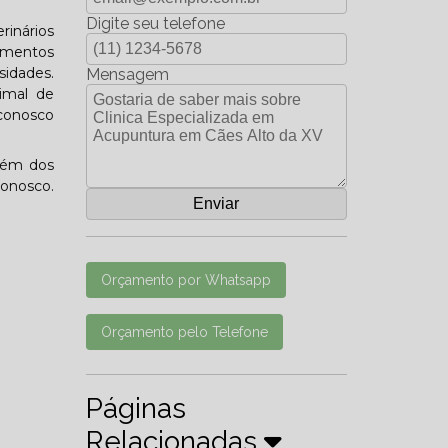
Digite seu telefone
rinários
amentos
sidades.
Mensagem
imal de
 conosco
lém dos
conosco.
Orçamento por Whatsapp
Orçamento pelo Telefone
Páginas
Relacionadas