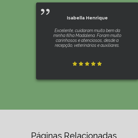
Isabella Henrique
Excelente, cuidaram muito bem da
minha filha Madalena. Foram muito
carinhosos e atenciosos, desde a
recepção, veterinários e auxiliares.
Páginas Relacionadas