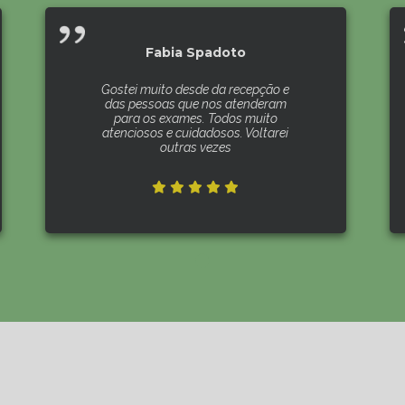
Fabia Spadoto
Gostei muito desde da recepção e
das pessoas que nos atenderam
para os exames. Todos muito
atenciosos e cuidadosos. Voltarei
outras vezes