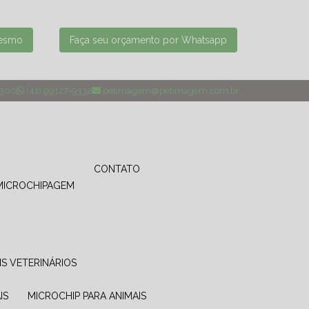
mesmo
Faça seu orçamento por Whatsapp
4300
(41) 99127-9332
petimagem@petimagem.com.br
CONTATO
MICROCHIPAGEM
IS VETERINÁRIOS
IS
MICROCHIP PARA ANIMAIS