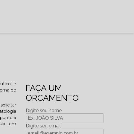
utico e
FAÇA UM
blema de
ORÇAMENTO
olicitar
Digite seu nome
atologia
upuntura
stir em
Digite seu email