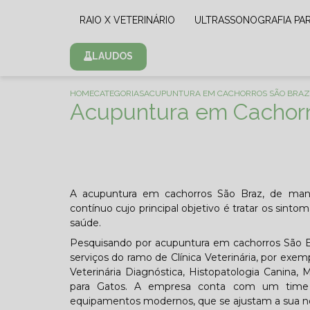
RAIO X VETERINÁRIO
ULTRASSONOGRAFIA PA
LAUDOS
HOME
CATEGORIAS
ACUPUNTURA EM CACHORROS SÃO BRAZ
Acupuntura em Cachorr
A acupuntura em cachorros São Braz, de mane
contínuo cujo principal objetivo é tratar os si
saúde.
Pesquisando por acupuntura em cachorros São Br
serviços do ramo de Clínica Veterinária, por exemp
Veterinária Diagnóstica, Histopatologia Canina,
para Gatos. A empresa conta com um time de
equipamentos modernos, que se ajustam a sua n