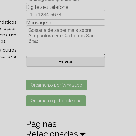
Digite seu telefone
nósticos
Mensagem
soluções
 com um
os.
 outros
sco para
Orçamento por Whatsapp
Orçamento pelo Telefone
Páginas
Relacionadas