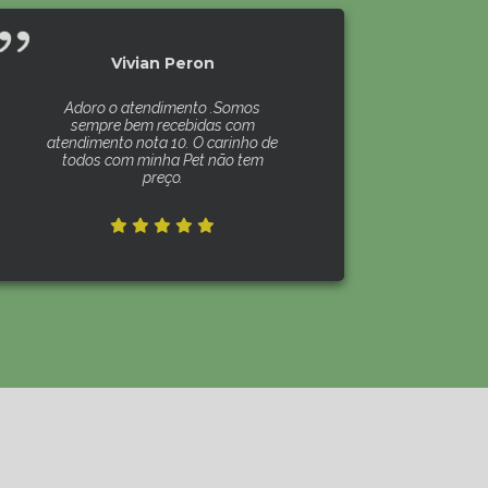
Vivian Peron
Adoro o atendimento .Somos
sempre bem recebidas com
atendimento nota 10. O carinho de
todos com minha Pet não tem
preço.