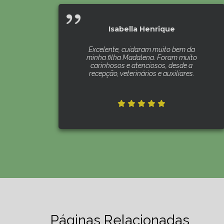
Isabella Henrique
Excelente, cuidaram muito bem da
minha filha Madalena. Foram muito
carinhosos e atenciosos, desde a
recepção, veterinários e auxiliares.
Páginas Relacionadas