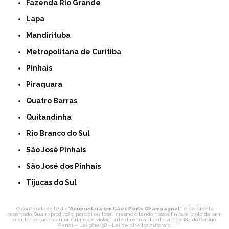
Fazenda Rio Grande
Lapa
Mandirituba
Metropolitana de Curitiba
Pinhais
Piraquara
Quatro Barras
Quitandinha
Rio Branco do Sul
São José Pinhais
São José dos Pinhais
Tijucas do Sul
O conteúdo do texto "
Acupuntura em Cães Perto Champagnat
" é de direito
reservado. Sua reprodução, parcial ou total, mesmo citando nossos links, é proibida sem
a autorização do autor. Crime de violação de direito autoral – artigo 184 do Código
Penal –
Lei 9610/98 - Lei de direitos autorais
.