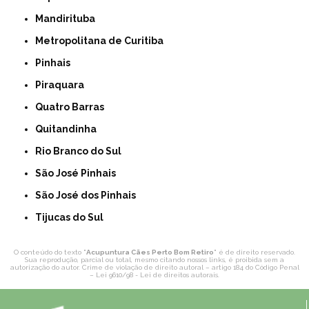
Mandirituba
Metropolitana de Curitiba
Pinhais
Piraquara
Quatro Barras
Quitandinha
Rio Branco do Sul
São José Pinhais
São José dos Pinhais
Tijucas do Sul
O conteúdo do texto "
Acupuntura Cães Perto Bom Retiro
" é de direito reservado.
Sua reprodução, parcial ou total, mesmo citando nossos links, é proibida sem a
autorização do autor. Crime de violação de direito autoral – artigo 184 do Código Penal
–
Lei 9610/98 - Lei de direitos autorais
.