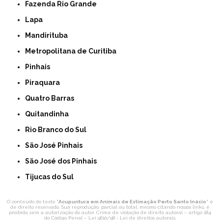
Fazenda Rio Grande
Lapa
Mandirituba
Metropolitana de Curitiba
Pinhais
Piraquara
Quatro Barras
Quitandinha
Rio Branco do Sul
São José Pinhais
São José dos Pinhais
Tijucas do Sul
O conteúdo do texto "
Acupuntura em Animais de Estimação Perto Santo Inácio
" é
de direito reservado. Sua reprodução, parcial ou total, mesmo citando nossos links, é
proibida sem a autorização do autor. Crime de violação de direito autoral – artigo 184
do Código Penal –
Lei 9610/98 - Lei de direitos autorais
.