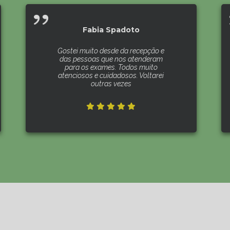
Fabia Spadoto
Gostei muito desde da recepção e
das pessoas que nos atenderam
para os exames. Todos muito
atenciosos e cuidadosos. Voltarei
outras vezes