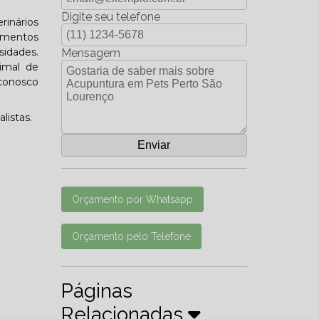
Digite seu telefone
rinários
amentos
sidades.
Mensagem
imal de
 conosco
listas.
Orçamento por Whatsapp
Orçamento pelo Telefone
Páginas
Relacionadas