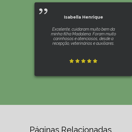
Isabella Henrique
Excelente, cuidaram muito bem da
minha filha Madalena. Foram muito
carinhosos e atenciosos, desde a
recepção, veterinários e auxiliares.
Páginas Relacionadas