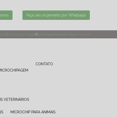
mesmo
Faça seu orçamento por Whatsapp
4300
(41) 99127-9332
petimagem@petimagem.com.br
CONTATO
MICROCHIPAGEM
IS VETERINÁRIOS
IS
MICROCHIP PARA ANIMAIS