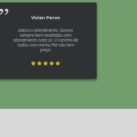
Vivian Peron
Adoro o atendimento .Somos
sempre bem recebidas com
atendimento nota 10. O carinho de
todos com minha Pet não tem
preço.