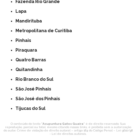
Fazenda Rio Grande
Lapa
Mandirituba
Metropolitana de Curitiba
Pinhais
Piraquara
Quatro Barras
Quitandinha
Rio Branco do Sul
São José Pinhais
São José dos Pinhais
Tijucas do Sul
O conteúdo do texto "
Acupuntura Gatos Guaíra
" é de direito reservado. Sua
reprodução, parcial ou total, mesmo citando nossos links, é proibida sem a autorização
do autor. Crime de violação de direito autoral – artigo 184 do Código Penal –
Lei 9610/98
- Lei de direitos autorais
.