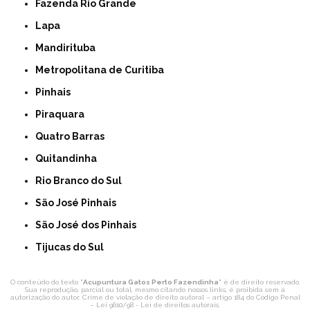
Fazenda Rio Grande
Lapa
Mandirituba
Metropolitana de Curitiba
Pinhais
Piraquara
Quatro Barras
Quitandinha
Rio Branco do Sul
São José Pinhais
São José dos Pinhais
Tijucas do Sul
O conteúdo do texto "
Acupuntura Gatos Perto Fazendinha
" é de direito reservado.
Sua reprodução, parcial ou total, mesmo citando nossos links, é proibida sem a
autorização do autor. Crime de violação de direito autoral – artigo 184 do Código Penal
–
Lei 9610/98 - Lei de direitos autorais
.