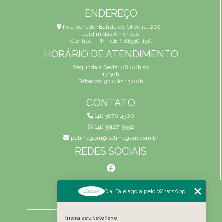
ENDEREÇO
Rua Senador Batista de Oliveira, 202 -
Jardim das Américas
Curitiba - PR - CEP: 81530-150
HORÁRIO DE ATENDIMENTO
Segunda a Sexta: 08:00h às
17:30h
Sábados: 9:00 às 13:00h
CONTATO
(41) 3076-4300
(41) 99127-9332
petimagem@petimagem.com.br
REDES SOCIAIS
MENU
Olá! Fale agora pelo WhatsApp
HOME
QUEM SOMOS
Insira seu telefone