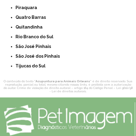
Piraquara
Quatro Barras
Quitandinha
Rio Branco do Sul
São José Pinhais
São José dos Pinhais
Tijucas do Sul
O conteúdo do texto "
Acupuntura para Animais Orleans
" é de direito reservado. Sua
reprodução, parcial ou total, mesmo citando nossos links, é proibida sem a autorização
do autor. Crime de violação de direito autoral – artigo 184 do Código Penal –
Lei 9610/98
- Lei de direitos autorais
.