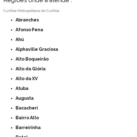
Regiões onde a atende :
Curitiba
Metropolitana de Curitiba
Abranches
Afonso Pena
Ahú
Alphaville Graciosa
Alto Boqueirão
Alto da Glória
Alto da XV
Atuba
Augusta
Bacacheri
Bairro Alto
Barreirinha